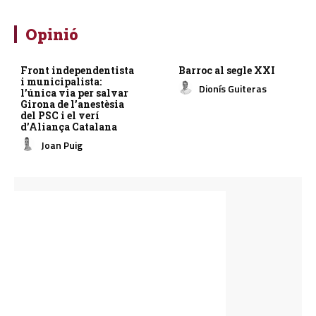
Opinió
Front independentista
Barroc al segle XXI
i municipalista:
Dionís Guiteras
l’única via per salvar
Girona de l’anestèsia
del PSC i el verí
d’Aliança Catalana
Joan Puig