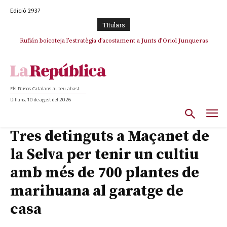
Edició 2937
TItulars
Rufián boicoteja l’estratègia d’acostament a Junts d’Oriol Junqueras
Els Països Catalans al teu abast
Dilluns, 10 de agost del 2026
Tres detinguts a Maçanet de
la Selva per tenir un cultiu
amb més de 700 plantes de
marihuana al garatge de
casa