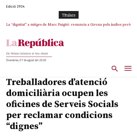
Edició 2934
TItulars
La “dignitat” a mitges de Marc Puigtió: renuncia a Girona pels àudios però
s’aferra als càrrecs remunerats de Sant Julià i el Consell Comarcal
Els Països Catalans al teu abast
Divendres, 07 de agost del 2026
Treballadores d’atenció
domiciliària ocupen les
oficines de Serveis Socials
per reclamar condicions
“dignes”