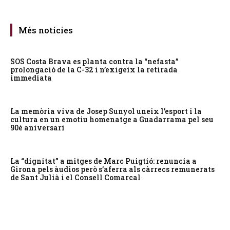
Més notícies
SOS Costa Brava es planta contra la “nefasta”
prolongació de la C-32 i n’exigeix la retirada
immediata
La memòria viva de Josep Sunyol uneix l’esport i la
cultura en un emotiu homenatge a Guadarrama pel seu
90è aniversari
La “dignitat” a mitges de Marc Puigtió: renuncia a
Girona pels àudios però s’aferra als càrrecs remunerats
de Sant Julià i el Consell Comarcal