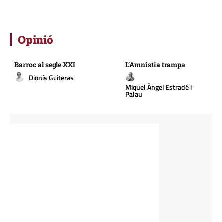
Opinió
Barroc al segle XXI
L’Amnistia trampa
Dionís Guiteras
Miquel Àngel Estradé i
Palau