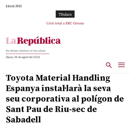
Edició 2933
TItulars
L’abandonament de les seleccions catalanes per part de la UFEC
espanyolitza l’esport del país
Els Països Catalans al teu abast
Dijous, 06 de agost del 2026
Toyota Material Handling
Espanya instal·larà la seva
seu corporativa al polígon de
Sant Pau de Riu-sec de
Sabadell