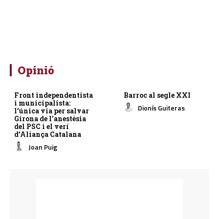
Opinió
Front independentista
Barroc al segle XXI
i municipalista:
Dionís Guiteras
l’única via per salvar
Girona de l’anestèsia
del PSC i el verí
d’Aliança Catalana
Joan Puig