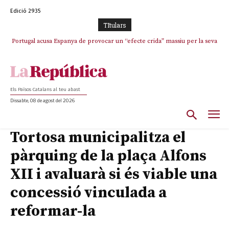
Edició 2935
TItulars
Portugal acusa Espanya de provocar un “efecte crida” massiu per la seva
“manca de regulació” migratòria
Els Països Catalans al teu abast
Dissabte, 08 de agost del 2026
Tortosa municipalitza el
pàrquing de la plaça Alfons
XII i avaluarà si és viable una
concessió vinculada a
reformar-la