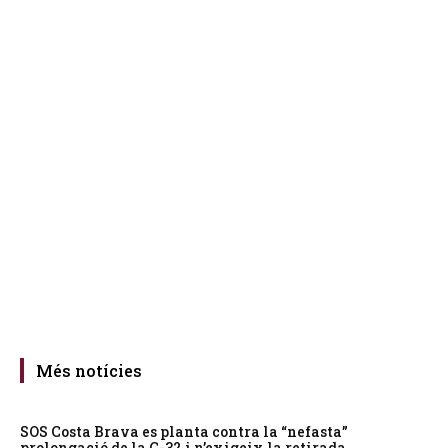
Més notícies
SOS Costa Brava es planta contra la “nefasta”
prolongació de la C-32 i n’exigeix la retirada