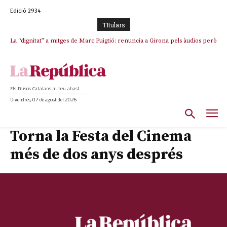
Edició 2934
TItulars
La “dignitat” a mitges de Marc Puigtió: renuncia a Girona pels àudios però
s’aferra als càrrecs remunerats de Sant Julià i el Consell Comarcal
Els Països Catalans al teu abast
Divendres, 07 de agost del 2026
Torna la Festa del Cinema
més de dos anys després