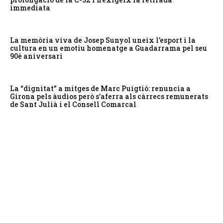
immediata
La memòria viva de Josep Sunyol uneix l’esport i la
cultura en un emotiu homenatge a Guadarrama pel seu
90è aniversari
La “dignitat” a mitges de Marc Puigtió: renuncia a
Girona pels àudios però s’aferra als càrrecs remunerats
de Sant Julià i el Consell Comarcal