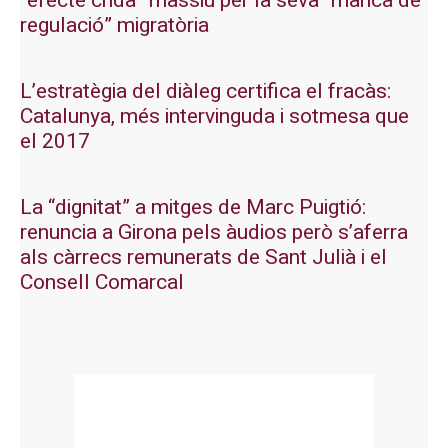
“efecte crida” massiu per la seva “manca de
regulació” migratòria
L’estratègia del diàleg certifica el fracàs:
Catalunya, més intervinguda i sotmesa que
el 2017
La “dignitat” a mitges de Marc Puigtió:
renuncia a Girona pels àudios però s’aferra
als càrrecs remunerats de Sant Julià i el
Consell Comarcal