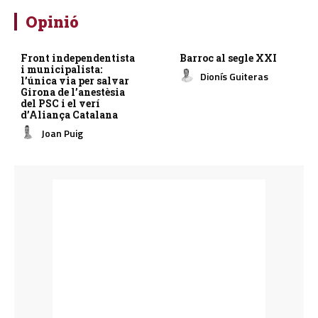
Opinió
Front independentista
Barroc al segle XXI
i municipalista:
Dionís Guiteras
l’única via per salvar
Girona de l’anestèsia
del PSC i el verí
d’Aliança Catalana
Joan Puig