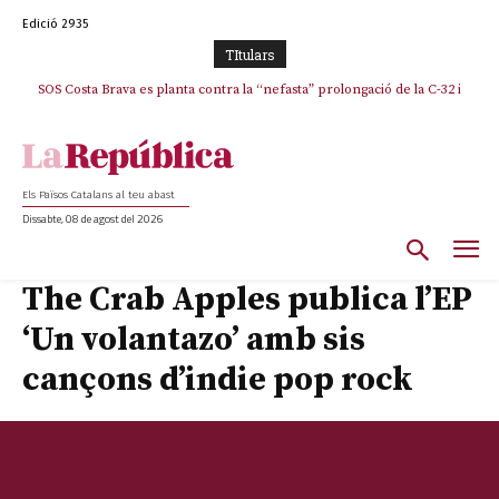
Edició 2935
TItulars
SOS Costa Brava es planta contra la “nefasta” prolongació de la C-32 i
n’exigeix la retirada immediata
Els Països Catalans al teu abast
Dissabte, 08 de agost del 2026
The Crab Apples publica l’EP
‘Un volantazo’ amb sis
cançons d’indie pop rock