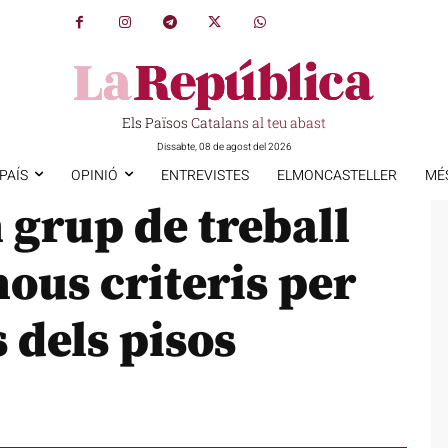
Els Països Catalans al teu abast
Dissabte, 08 de agost del 2026
PAÍS
OPINIÓ
ENTREVISTES
ELMONCASTELLER
MÉ
 grup de treball
nous criteris per
 dels pisos