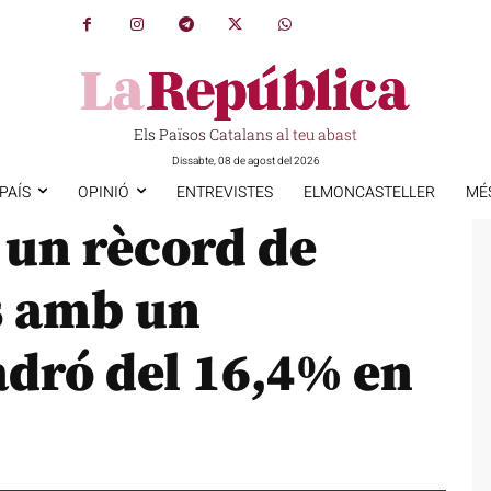
Els Països Catalans al teu abast
Dissabte, 08 de agost del 2026
PAÍS
OPINIÓ
ENTREVISTES
ELMONCASTELLER
MÉ
 un rècord de
s amb un
adró del 16,4% en