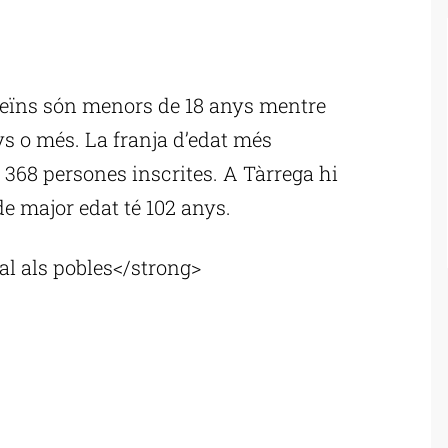
ublicitat
4 veïns són menors de 18 anys mentre
ys o més. La franja d’edat més
368 persones inscrites. A Tàrrega hi
de major edat té 102 anys.
l als pobles</strong>