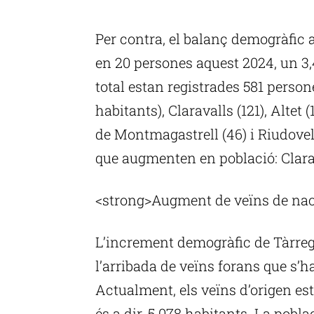
Per contra, el balanç demogràfic 
en 20 persones aquest 2024, un 3,
total estan registrades 581 persone
habitants), Claravalls (121), Altet 
de Montmagastrell (46) i Riudovelle
que augmenten en població: Clarava
<strong>Augment de veïns de naci
L’increment demogràfic de Tàrreg
l’arribada de veïns forans que s’h
Actualment, els veïns d’origen es
és a dir, 5.078 habitants. La pobl