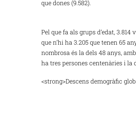
que dones (9.582).
P
Pel que fa als grups d’edat, 3.81
que n’hi ha 3.205 que tenen 65 an
nombrosa és la dels 48 anys, amb 
ha tres persones centenàries i la 
<strong>Descens demogràfic globa