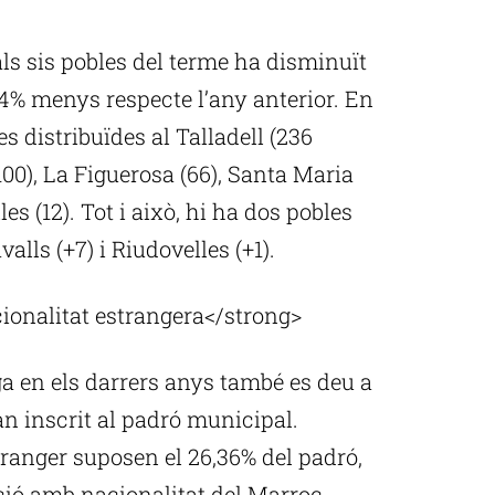
als sis pobles del terme ha disminuït
4% menys respecte l’any anterior. En
s distribuïdes al Talladell (236
(100), La Figuerosa (66), Santa Maria
s (12). Tot i això, hi ha dos pobles
lls (+7) i Riudovelles (+1).
onalitat estrangera</strong>
a en els darrers anys també es deu a
an inscrit al padró municipal.
tranger suposen el 26,36% del padró,
ació amb nacionalitat del Marroc