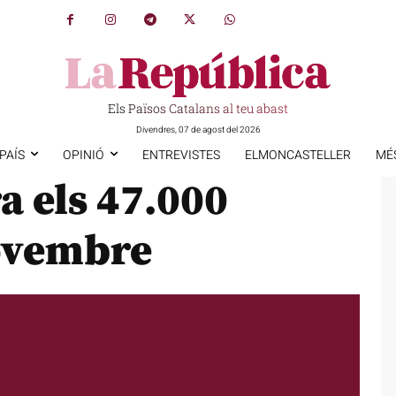
Els Països Catalans al teu abast
Divendres, 07 de agost del 2026
PAÍS
OPINIÓ
ENTREVISTES
ELMONCASTELLER
MÉ
a els 47.000
ovembre