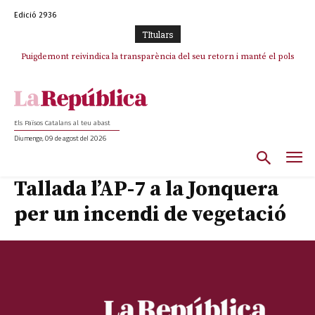
Edició 2936
TItulars
Puigdemont reivindica la transparència del seu retorn i manté el pols
Portugal acusa Espanya de provocar un “efecte crida” massiu per la seva
ferm per la plena llibertat dels encausats
“manca de regulació” migratòria
Els Països Catalans al teu abast
Diumenge, 09 de agost del 2026
Tallada l’AP-7 a la Jonquera
per un incendi de vegetació