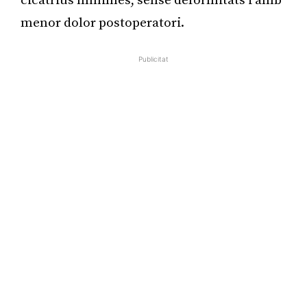
cicatrius mínimes, sense deformitats i amb
menor dolor postoperatori.
Publicitat