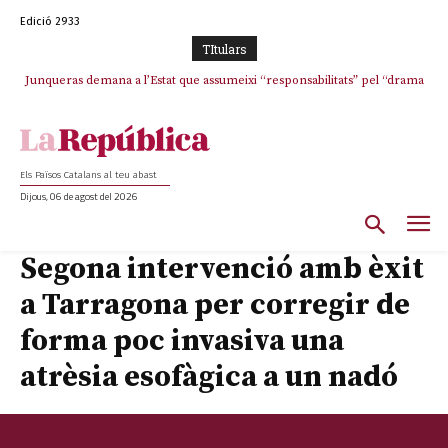
Edició 2933
TItulars
Junqueras demana a l’Estat que assumeixi “responsabilitats” pel “drama
Crisi total a ERC Girona
humà” a Ceuta i avança que Catalunya haurà de continuar acollint
menors
Els Països Catalans al teu abast
Dijous, 06 de agost del 2026
Segona intervenció amb èxit
a Tarragona per corregir de
forma poc invasiva una
atrèsia esofàgica a un nadó