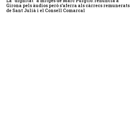
La “dignitat” a mitges de Marc Puigtió: renuncia a
Girona pels àudios però s’aferra als càrrecs remunerats
de Sant Julià i el Consell Comarcal