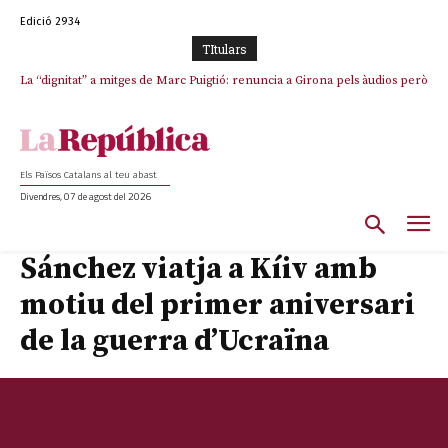
Edició 2934
TItulars
La “dignitat” a mitges de Marc Puigtió: renuncia a Girona pels àudios però
s’aferra als càrrecs remunerats de Sant Julià i el Consell Comarcal
Els Països Catalans al teu abast
Divendres, 07 de agost del 2026
Sánchez viatja a Kíiv amb
motiu del primer aniversari
de la guerra d’Ucraïna