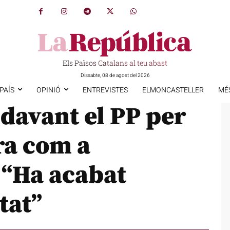
Els Països Catalans al teu abast
Dissabte, 08 de agost del 2026
PAÍS
OPINIÓ
ENTREVISTES
ELMONCASTELLER
MÉ
 davant el PP per
era com a
 “Ha acabat
tat”