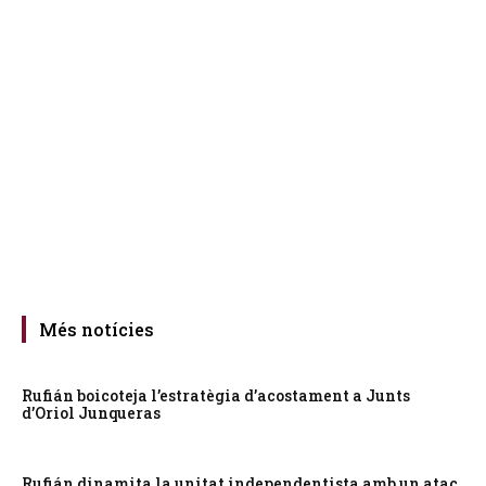
Més notícies
Rufián boicoteja l’estratègia d’acostament a Junts
d’Oriol Junqueras
Rufián dinamita la unitat independentista amb un atac