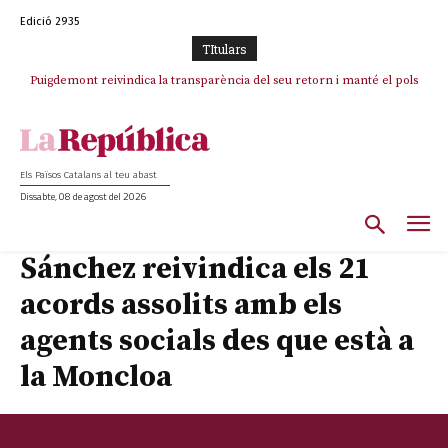
Edició 2935
TItulars
Puigdemont reivindica la transparència del seu retorn i manté el pols
ferm per la plena llibertat dels encausats
Els Països Catalans al teu abast
Dissabte, 08 de agost del 2026
Sánchez reivindica els 21
acords assolits amb els
agents socials des que està a
la Moncloa