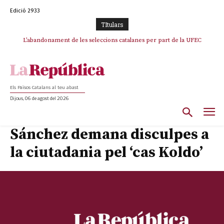
Edició 2933
TItulars
L’abandonament de les seleccions catalanes per part de la UFEC
espanyolitza l’esport del país
Els Països Catalans al teu abast
Dijous, 06 de agost del 2026
Sánchez demana disculpes a
la ciutadania pel ‘cas Koldo’