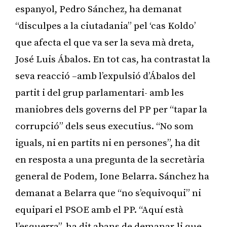
espanyol, Pedro Sánchez, ha demanat
“disculpes a la ciutadania” pel ‘cas Koldo’
que afecta el que va ser la seva mà dreta,
José Luis Ábalos. En tot cas, ha contrastat la
seva reacció –amb l’expulsió d’Ábalos del
partit i del grup parlamentari- amb les
maniobres dels governs del PP per “tapar la
corrupció” dels seus executius. “No som
iguals, ni en partits ni en persones”, ha dit
en resposta a una pregunta de la secretària
general de Podem, Ione Belarra. Sánchez ha
demanat a Belarra que “no s’equivoqui” ni
equipari el PSOE amb el PP. “Aquí està
l’esquerra”, ha dit abans de demanar-li que