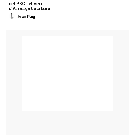
del PSC i el verí
d’Aliança Catalana
Joan Puig