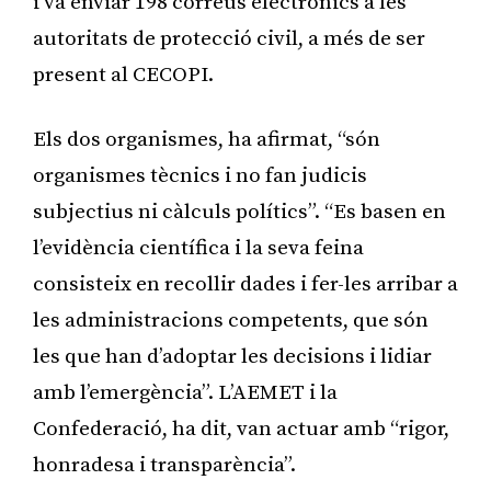
i va enviar 198 correus electrònics a les
autoritats de protecció civil, a més de ser
present al CECOPI.
Els dos organismes, ha afirmat, “són
organismes tècnics i no fan judicis
subjectius ni càlculs polítics”. “Es basen en
l’evidència científica i la seva feina
consisteix en recollir dades i fer-les arribar a
les administracions competents, que són
les que han d’adoptar les decisions i lidiar
amb l’emergència”. L’AEMET i la
Confederació, ha dit, van actuar amb “rigor,
honradesa i transparència”.