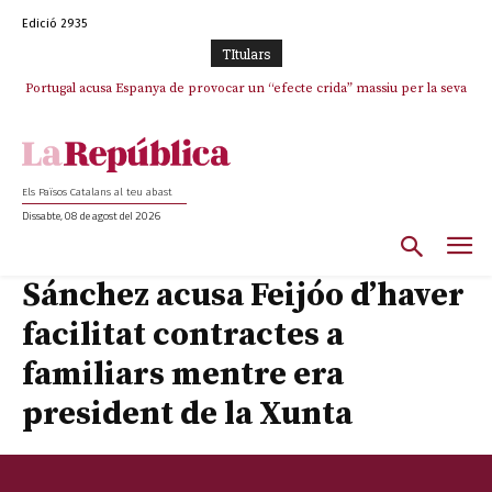
Edició 2935
TItulars
Portugal acusa Espanya de provocar un “efecte crida” massiu per la seva
“manca de regulació” migratòria
Els Països Catalans al teu abast
Dissabte, 08 de agost del 2026
Sánchez acusa Feijóo d’haver
facilitat contractes a
familiars mentre era
president de la Xunta