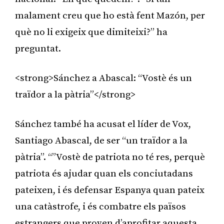
malament creu que ho està fent Mazón, per
què no li exigeix que dimiteixi?” ha
preguntat.
<strong>Sánchez a Abascal: “Vostè és un
traïdor a la pàtria”</strong>
Sánchez també ha acusat el líder de Vox,
Santiago Abascal, de ser “un traïdor a la
pàtria”. “”Vostè de patriota no té res, perquè
patriota és ajudar quan els conciutadans
pateixen, i és defensar Espanya quan pateix
una catàstrofe, i és combatre els països
estrangers que proven d’aprofitar aquesta