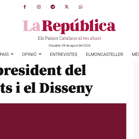
Els Països Catalans al teu abast
Dissabte, 08 de agost del 2026
PAÍS
OPINIÓ
ENTREVISTES
ELMONCASTELLER
MÉ
president del
s i el Disseny