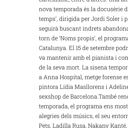
nova temporada és la docusèrie de
temps’, dirigida per Jordi Soler i
seguirà buscant indrets abandona
torn de ‘Noms propis’, el program
Catalunya. El 15 de setembre pod
va mantenir amb el pianista i co
de la seva mort. La sisena tempo
a Anna Hospital, metge forense es
pintora Lídia Masllorens i Adelin
sexshop de Barcelona.També renov
temporada, el programa ens most
alegries dels músics, el seu entorn
Pets, Ladilla Rusa, Nakany Kant