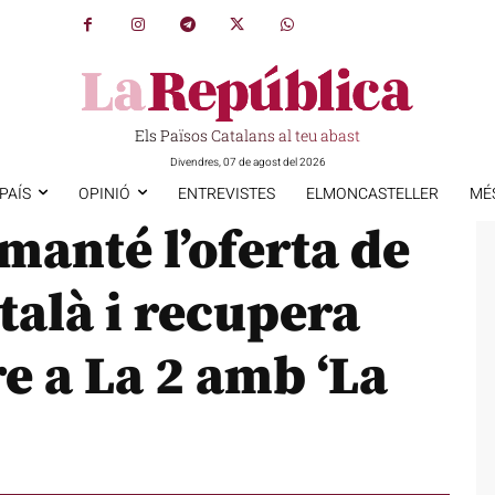
Els Països Catalans al teu abast
Divendres, 07 de agost del 2026
PAÍS
OPINIÓ
ENTREVISTES
ELMONCASTELLER
MÉ
anté l’oferta de
talà i recupera
re a La 2 amb ‘La