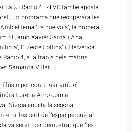
er La 2 i Ràdio 4. RTVE també aposta
ret’, un programa que recuperarà les
 Amb el lema ‘La que vols’, la propera
m fil’, amb Xavier Sardà i Ana
ínia’, l”Efecte Collins’ i ‘Helvètica’,
 Ràdio 4, a la franja dels matins
 per Samanta Villar.
l·lusió per continuar amb el
 tindrà Lorena Amo com a
va. Nierga enceta la segona
nir l’esperit de l’espai perquè, al
a va servir per demostrar que “les