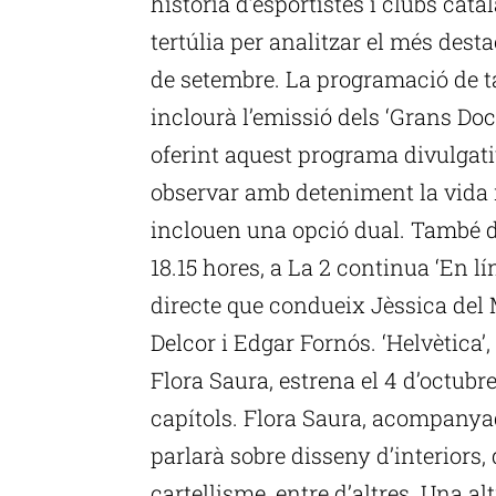
història d’esportistes i clubs ca
tertúlia per analitzar el més desta
de setembre. La programació de 
inclourà l’emissió dels ‘Grans D
oferint aquest programa divulgati
observar amb deteniment la vida 
inclouen una opció dual. També de 
18.15 hores, a La 2 continua ‘En l
directe que condueix Jèssica del 
Delcor i Edgar Fornós. ‘Helvètica’
Flora Saura, estrena el 4 d’octu
capítols. Flora Saura, acompanya
parlarà sobre disseny d’interiors,
cartellisme, entre d’altres. Una 