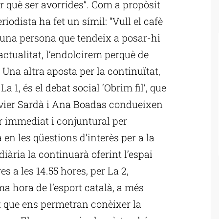
r què ser avorrides”. Com a propòsit
iodista ha fet un símil: “Vull el cafè
 una persona que tendeix a posar-hi
’actualitat, l’endolcirem perquè de
Una altra aposta per la continuïtat,
a 1, és el debat social ‘Obrim fil’, que
Xavier Sardà i Ana Boadas condueixen
r immediat i conjuntural per
en les qüestions d’interès per a la
diària la continuarà oferint l’espai
s a les 14.55 hores, per La 2,
ma hora de l’esport català, a més
at que ens permetran conèixer la