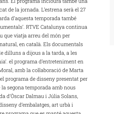
talans. El programa inclourà també una
cat de la jornada. L’estrena serà el 27
tarda d’aquesta temporada també
ocumentals’. RTVE Catalunya continua
u que viatja arreu del món per
natural, en català. Els documentals
dilluns a dijous a la tarda, a les
ínia’. el programa d’entreteniment en
Moral, amb la col·laboració de Marta
, el programa de disseny presentat per
bre la segona temporada amb nous
da d’Òscar Dalmau i Júlia Solans,
 disseny d’embalatges, art urbà i
altre programa que es manté aquesta