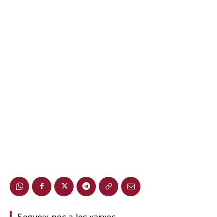
Segueix-nos a les xarxes