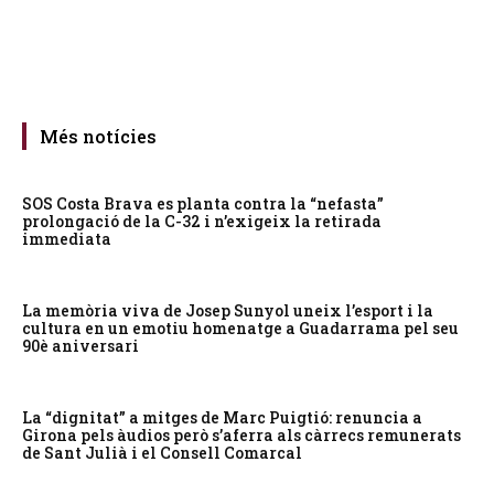
Més notícies
SOS Costa Brava es planta contra la “nefasta”
prolongació de la C-32 i n’exigeix la retirada
immediata
La memòria viva de Josep Sunyol uneix l’esport i la
cultura en un emotiu homenatge a Guadarrama pel seu
90è aniversari
La “dignitat” a mitges de Marc Puigtió: renuncia a
Girona pels àudios però s’aferra als càrrecs remunerats
de Sant Julià i el Consell Comarcal