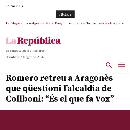
Edició 2934
TItulars
La “dignitat” a mitges de Marc Puigtió: renuncia a Girona pels àudios però
s’aferra als càrrecs remunerats de Sant Julià i el Consell Comarcal
Els Països Catalans al teu abast
Divendres, 07 de agost del 2026
Romero retreu a Aragonès
que qüestioni l’alcaldia de
Collboni: “És el que fa Vox”