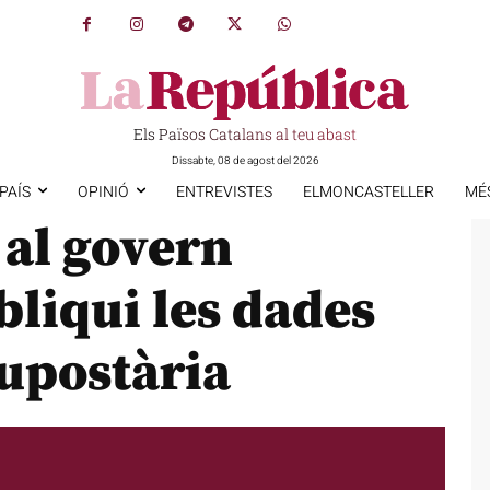
Els Països Catalans al teu abast
Dissabte, 08 de agost del 2026
PAÍS
OPINIÓ
ENTREVISTES
ELMONCASTELLER
MÉ
al govern
liqui les dades
supostària