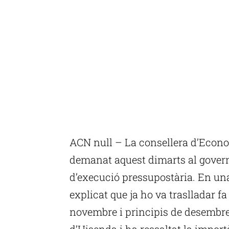
ACN null – La consellera d’Econo
demanat aquest dimarts al govern
d’execució pressupostària. En una
explicat que ja ho va traslladar f
novembre i principis de desembre
d’Hisenda i ha ressaltat la import