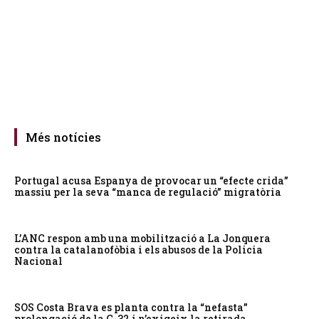
Més notícies
Portugal acusa Espanya de provocar un “efecte crida”
massiu per la seva “manca de regulació” migratòria
L’ANC respon amb una mobilització a La Jonquera
contra la catalanofòbia i els abusos de la Policia
Nacional
SOS Costa Brava es planta contra la “nefasta”
prolongació de la C-32 i n’exigeix la retirada