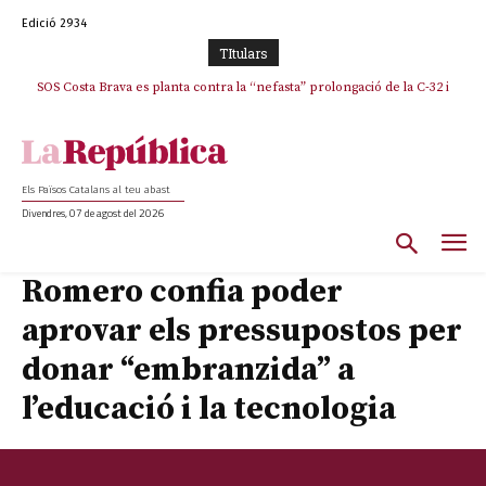
Edició 2934
TItulars
SOS Costa Brava es planta contra la “nefasta” prolongació de la C-32 i
n’exigeix la retirada immediata
Els Països Catalans al teu abast
Divendres, 07 de agost del 2026
Romero confia poder
aprovar els pressupostos per
donar “embranzida” a
l’educació i la tecnologia