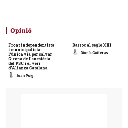
Opinió
Front independentista
Barroc al segle XXI
i municipalista:
Dionís Guiteras
l’única via per salvar
Girona de l’anestèsia
del PSC i el verí
d’Aliança Catalana
Joan Puig