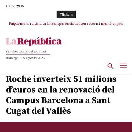
Edició 2936
TItulars
Puigdemont reivindica la transparència del seu retorn i manté el pols
ferm per la plena llibertat dels encausats
Els Països Catalans al teu abast
Diumenge, 09 de agost del 2026
Roche inverteix 51 milions
d’euros en la renovació del
Campus Barcelona a Sant
Cugat del Vallès