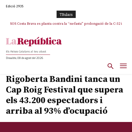
Edició 2935
TItulars
SOS Costa Brava es planta contra la “nefasta” prolongació de la C-32 i
n’exigeix la retirada immediata
Els Països Catalans al teu abast
Dissabte, 08 de agost del 2026
Rigoberta Bandini tanca un
Cap Roig Festival que supera
els 43.200 espectadors i
arriba al 93% d’ocupació