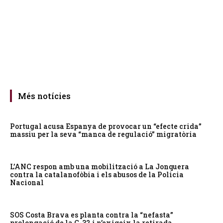
Més notícies
Portugal acusa Espanya de provocar un “efecte crida”
massiu per la seva “manca de regulació” migratòria
L’ANC respon amb una mobilització a La Jonquera
contra la catalanofòbia i els abusos de la Policia
Nacional
SOS Costa Brava es planta contra la “nefasta”
prolongació de la C-32 i n’exigeix la retirada