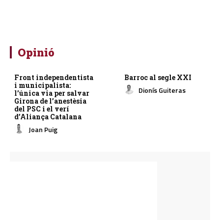
Opinió
Front independentista
Barroc al segle XXI
i municipalista:
Dionís Guiteras
l’única via per salvar
Girona de l’anestèsia
del PSC i el verí
d’Aliança Catalana
Joan Puig