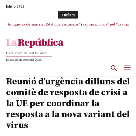
Edició 2933
TItulars
Junqueras demana a l’Estat que assumeixi “responsabilitats” pel “drama
humà” a Ceuta i avança que Catalunya haurà de continuar acollint
menors
Els Països Catalans al teu abast
Dijous, 06 de agost del 2026
Reunió d’urgència dilluns del
comitè de resposta de crisi a
la UE per coordinar la
resposta a la nova variant del
virus