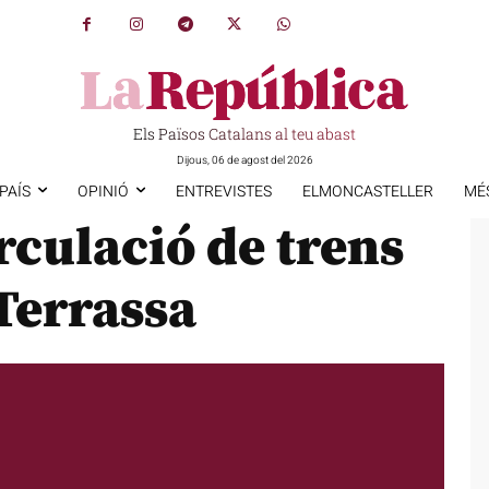
Els Països Catalans al teu abast
Dijous, 06 de agost del 2026
PAÍS
OPINIÓ
ENTREVISTES
ELMONCASTELLER
MÉ
rculació de trens
Terrassa