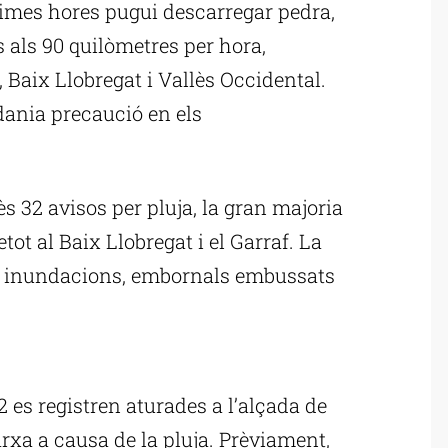
òximes hores pugui descarregar pedra,
 als 90 quilòmetres per hora,
, Baix Llobregat i Vallès Occidental.
dania precaució en els
s 32 avisos per pluja, la gran majoria
tot al Baix Llobregat i el Garraf. La
er inundacions, embornals embussats
ublicitat
32 es registren aturades a l’alçada de
arxa a causa de la pluja. Prèviament,