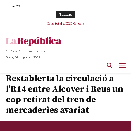
Edició 2933
TItulars
L’abandonament de les seleccions catalanes per part de la UFEC
Crisi total a ERC Girona
espanyolitza l’esport del país
Els Països Catalans al teu abast
Dijous, 06 de agost del 2026
Restablerta la circulació a
l’R14 entre Alcover i Reus un
cop retirat del tren de
mercaderies avariat