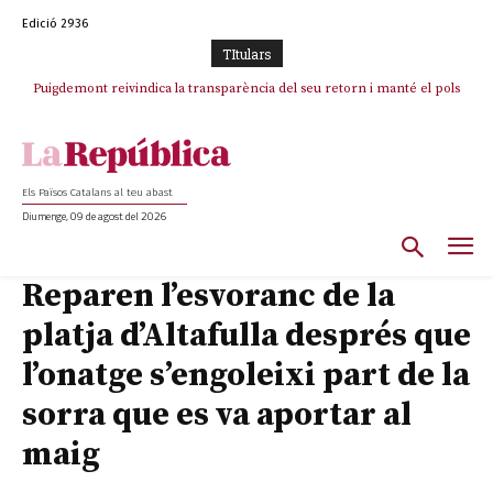
Edició 2936
TItulars
Puigdemont reivindica la transparència del seu retorn i manté el pols
ferm per la plena llibertat dels encausats
Els Països Catalans al teu abast
Diumenge, 09 de agost del 2026
Reparen l’esvoranc de la
platja d’Altafulla després que
l’onatge s’engoleixi part de la
sorra que es va aportar al
maig