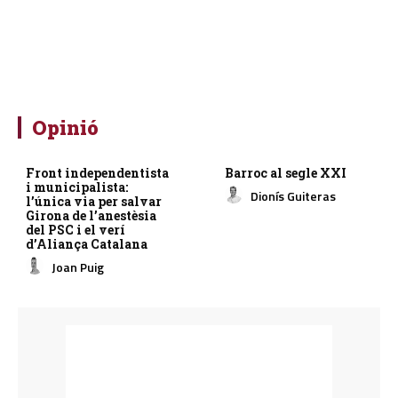
Opinió
Front independentista
Barroc al segle XXI
i municipalista:
Dionís Guiteras
l’única via per salvar
Girona de l’anestèsia
del PSC i el verí
d’Aliança Catalana
Joan Puig