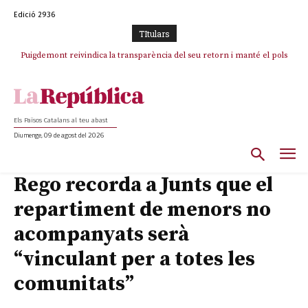
Edició 2936
TItulars
Puigdemont reivindica la transparència del seu retorn i manté el pols
ferm per la plena llibertat dels encausats
Els Països Catalans al teu abast
Diumenge, 09 de agost del 2026
Rego recorda a Junts que el
repartiment de menors no
acompanyats serà
“vinculant per a totes les
comunitats”