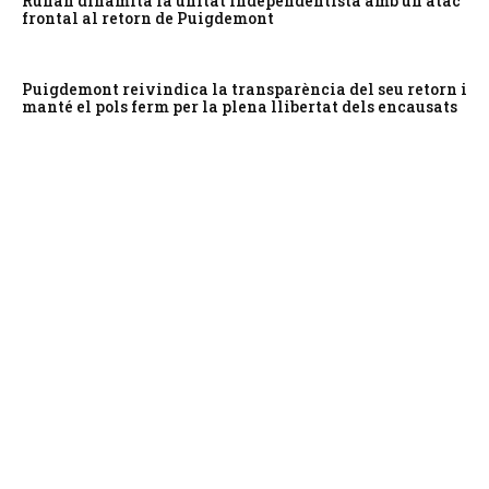
Rufián dinamita la unitat independentista amb un atac
frontal al retorn de Puigdemont
Puigdemont reivindica la transparència del seu retorn i
manté el pols ferm per la plena llibertat dels encausats