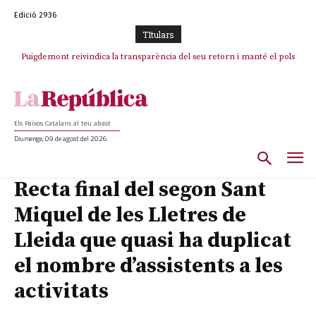
Edició 2936
TItulars
Puigdemont reivindica la transparència del seu retorn i manté el pols
ferm per la plena llibertat dels encausats
Els Països Catalans al teu abast
Diumenge, 09 de agost del 2026
Recta final del segon Sant
Miquel de les Lletres de
Lleida que quasi ha duplicat
el nombre d’assistents a les
activitats