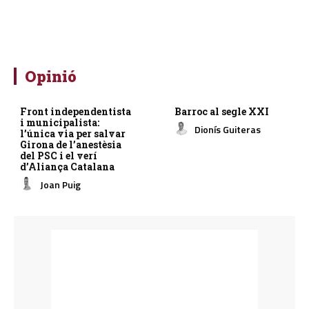
Opinió
Front independentista
Barroc al segle XXI
i municipalista:
Dionís Guiteras
l’única via per salvar
Girona de l’anestèsia
del PSC i el verí
d’Aliança Catalana
Joan Puig