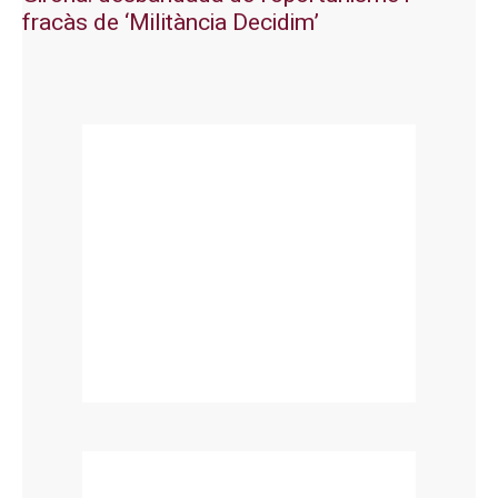
fracàs de ‘Militància Decidim’