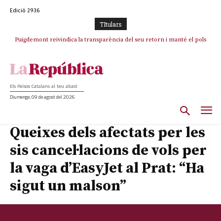
Edició 2936
TItulars
Puigdemont reivindica la transparència del seu retorn i manté el pols
ferm per la plena llibertat dels encausats
Els Països Catalans al teu abast
Diumenge, 09 de agost del 2026
Queixes dels afectats per les
sis cancel·lacions de vols per
la vaga d’EasyJet al Prat: “Ha
sigut un malson”