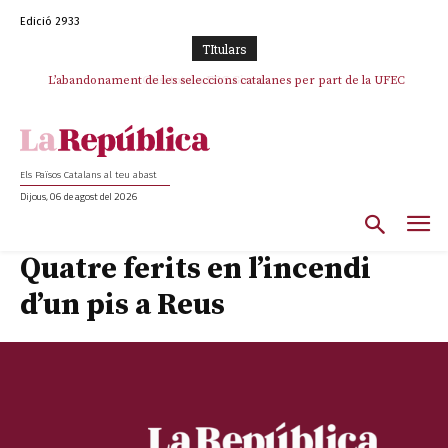
Edició 2933
TItulars
L’abandonament de les seleccions catalanes per part de la UFEC
espanyolitza l’esport del país
Els Països Catalans al teu abast
Dijous, 06 de agost del 2026
Quatre ferits en l’incendi
d’un pis a Reus