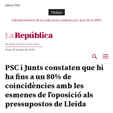
Edició 2932
TItulars
TV3 perd el lideratge després de 23 mesos: Una deriva sense continguts i
L’abandonament de les seleccions catalanes per part de la UFEC
en clau espanyola deixa el canal a mans de TVE
espanyolitza l’esport del país
Els Països Catalans al teu abast
Dijous, 06 de agost del 2026
PSC i Junts constaten que hi
ha fins a un 80% de
coincidències amb les
esmenes de l’oposició als
pressupostos de Lleida