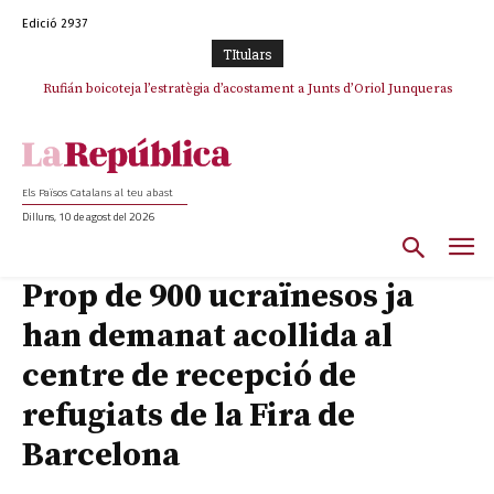
Edició 2937
TItulars
Rufián boicoteja l’estratègia d’acostament a Junts d’Oriol Junqueras
Els Països Catalans al teu abast
Dilluns, 10 de agost del 2026
Prop de 900 ucraïnesos ja
han demanat acollida al
centre de recepció de
refugiats de la Fira de
Barcelona