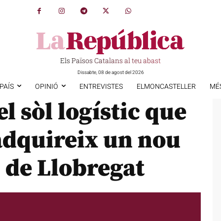
Els Països Catalans al teu abast
Dissabte, 08 de agost del 2026
PAÍS
OPINIÓ
ENTREVISTES
ELMONCASTELLER
MÉ
l sòl logístic que
 adquireix un nou
i de Llobregat