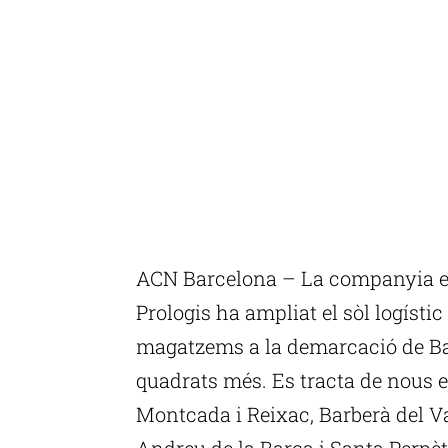
ACN Barcelona – La companyia esp
Prologis ha ampliat el sòl logísti
magatzems a la demarcació de Ba
quadrats més. Es tracta de nous es
Montcada i Reixac, Barberà del Val
Andreu de la Barca i Santa Perpè