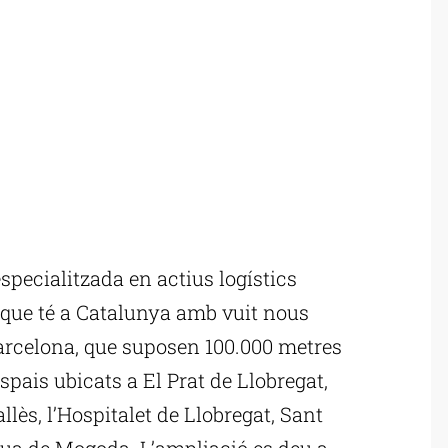
ecialitzada en actius logístics
c que té a Catalunya amb vuit nous
rcelona, que suposen 100.000 metres
pais ubicats a El Prat de Llobregat,
lès, l’Hospitalet de Llobregat, Sant
tua de Mogoda. L’ampliació es deu a