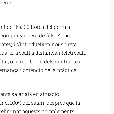
ments.
ublicitat
nt de 16 a 20 hores del permís
i acompanyament de fills. A més,
res; i s’introdueixen nous drets
da, el treball a distància i teletreball,
tat, o la retribució dels contractes
ernança i obtenció de la pràctica
ts salarials en situació
r el 100% del salari, després que la
 d’eliminar aquests complements.