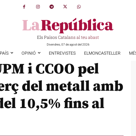
Els Països Catalans al teu abast
Divendres, 07 de agost del 2026
PAÍS
OPINIÓ
ENTREVISTES
ELMONCASTELLER
MÉ
UPM i CCOO pel
erç del metall amb
el 10,5% fins al