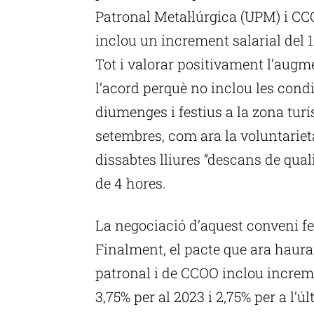
Patronal Metal·lúrgica (UPM) i CCO
inclou un increment salarial del 10
Tot i valorar positivament l’augm
l’acord perquè no inclou les condi
diumenges i festius a la zona tur
setembres, com ara la voluntarie
dissabtes lliures “descans de qual
de 4 hores.
La negociació d’aquest conveni fe
Finalment, el pacte que ara haura
patronal i de CCOO inclou incremen
3,75% per al 2023 i 2,75% per a l’ú