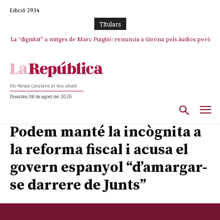
Edició 2934
TItulars
La “dignitat” a mitges de Marc Puigtió: renuncia a Girona pels àudios però
s’aferra als càrrecs remunerats de Sant Julià i el Consell Comarcal
Els Països Catalans al teu abast
Dissabte, 08 de agost del 2026
Podem manté la incògnita a
la reforma fiscal i acusa el
govern espanyol “d’amargar-
se darrere de Junts”