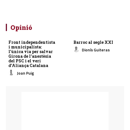
Opinió
Front independentista
Barroc al segle XXI
i municipalista:
Dionís Guiteras
l’única via per salvar
Girona de l’anestèsia
del PSC i el verí
d’Aliança Catalana
Joan Puig