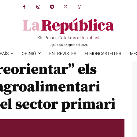
Els Països Catalans al teu abast
Dijous, 06 de agost del 2026
PAÍS
OPINIÓ
ENTREVISTES
ELMONCASTELLER
MÉ
eorientar” els
 agroalimentari
 el sector primari