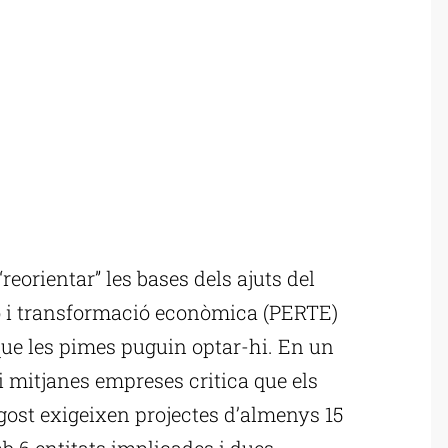
orientar” les bases dels ajuts del
ió i transformació econòmica (PERTE)
 que les pimes puguin optar-hi. En un
i mitjanes empreses critica que els
agost exigeixen projectes d’almenys 15
b 6 entitats implicades i dues