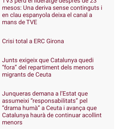
TV3 perd el lideratge després de 23
mesos: Una deriva sense continguts i
en clau espanyola deixa el canal a
mans de TVE
Crisi total a ERC Girona
Junts exigeix que Catalunya quedi
“fora” del repartiment dels menors
migrants de Ceuta
Junqueras demana a l’Estat que
assumeixi “responsabilitats” pel
“drama humà” a Ceuta i avança que
Catalunya haurà de continuar acollint
menors