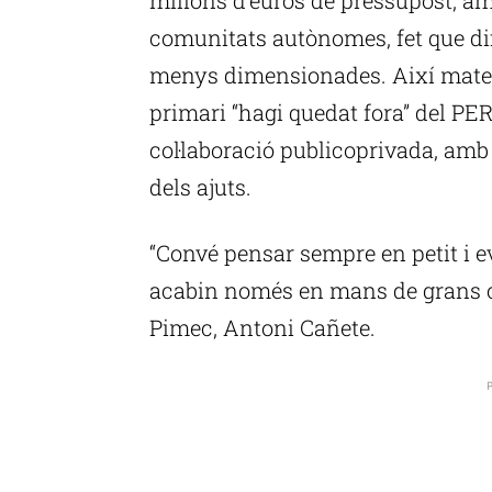
comunitats autònomes, fet que dif
menys dimensionades. Així mateix
primari “hagi quedat fora” del PER
col·laboració publicoprivada, amb
dels ajuts.
“Convé pensar sempre en petit i e
acabin només en mans de grans co
Pimec, Antoni Cañete.
P