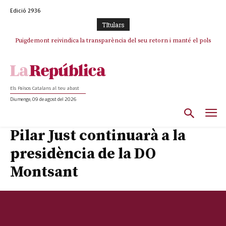
Edició 2936
TItulars
Puigdemont reivindica la transparència del seu retorn i manté el pols
Portugal acusa Espanya de provocar un “efecte crida” massiu per la seva
ferm per la plena llibertat dels encausats
“manca de regulació” migratòria
Els Països Catalans al teu abast
Diumenge, 09 de agost del 2026
Pilar Just continuarà a la
presidència de la DO
Montsant