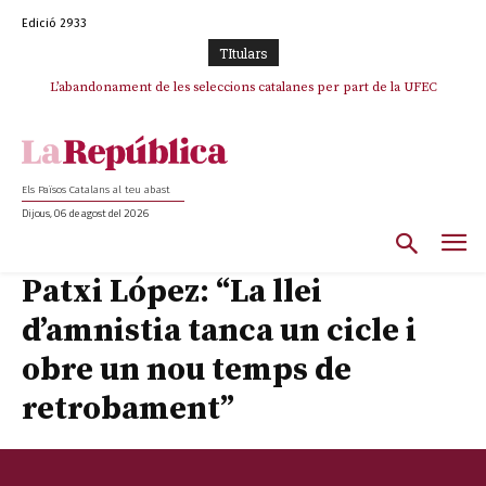
Edició 2933
TItulars
L’abandonament de les seleccions catalanes per part de la UFEC
espanyolitza l’esport del país
Els Països Catalans al teu abast
Dijous, 06 de agost del 2026
Patxi López: “La llei
d’amnistia tanca un cicle i
obre un nou temps de
retrobament”