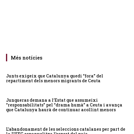
Més notícies
Junts exigeix que Catalunya quedi “fora” del
repartiment dels menors migrants de Ceuta
Junqueras demana a l’Estat que assumeixi
“responsabilitats” pel “drama humà” a Ceuta i avança
que Catalunya haurà de continuar acollint menors
L’abandonament de les seleccions catalanes per part de
la UFEC espanyolitza l’esport del país