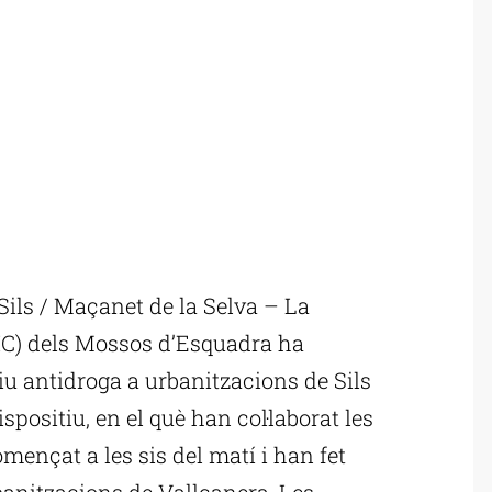
Sils / Maçanet de la Selva – La
DIC) dels Mossos d’Esquadra ha
iu antidroga a urbanitzacions de Sils
ispositiu, en el què han col·laborat les
omençat a les sis del matí i han fet
rbanitzacions de Vallcanera, Les