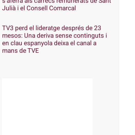
s’aferra als càrrecs remunerats de Sant
Julià i el Consell Comarcal
TV3 perd el lideratge després de 23
mesos: Una deriva sense continguts i
en clau espanyola deixa el canal a
mans de TVE