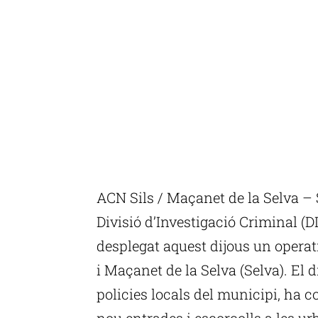
ACN Sils / Maçanet de la Selva – 
Divisió d’Investigació Criminal (
desplegat aquest dijous un operat
i Maçanet de la Selva (Selva). El d
policies locals del municipi, ha c
nou entrades i escorcolls a les u