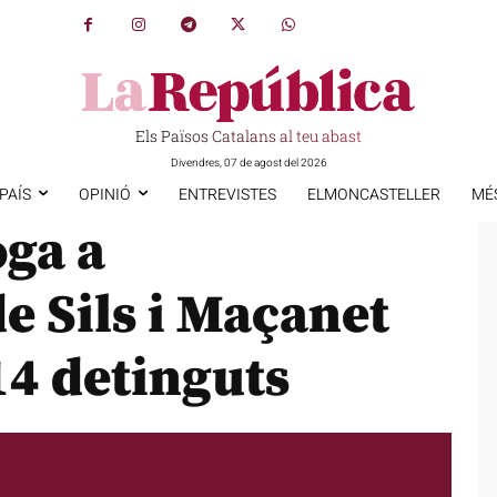
Els Països Catalans al teu abast
Divendres, 07 de agost del 2026
PAÍS
OPINIÓ
ENTREVISTES
ELMONCASTELLER
MÉ
oga a
e Sils i Maçanet
14 detinguts