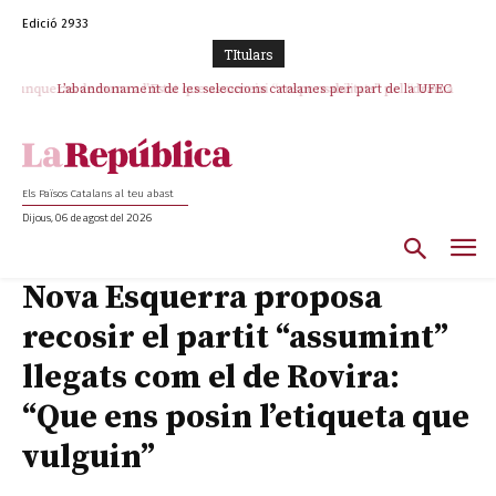
Edició 2933
TItulars
L’abandonament de les seleccions catalanes per part de la UFEC
espanyolitza l’esport del país
Els Països Catalans al teu abast
Dijous, 06 de agost del 2026
Nova Esquerra proposa
recosir el partit “assumint”
llegats com el de Rovira:
“Que ens posin l’etiqueta que
vulguin”