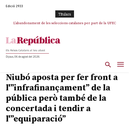
Edició 2933
TItulars
L’abandonament de les seleccions catalanes per part de la UFEC
espanyolitza l’esport del país
Els Països Catalans al teu abast
Dijous, 06 de agost del 2026
Niubó aposta per fer front a
l'”infrafinançament” de la
pública però també de la
concertada i tendir a
l'”equiparació”