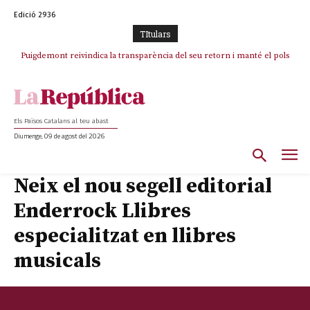
Edició 2936
TItulars
Puigdemont reivindica la transparència del seu retorn i manté el pols
Portugal acusa Espanya de provocar un “efecte crida” massiu per la seva
ferm per la plena llibertat dels encausats
“manca de regulació” migratòria
Els Països Catalans al teu abast
Diumenge, 09 de agost del 2026
Neix el nou segell editorial
Enderrock Llibres
especialitzat en llibres
musicals