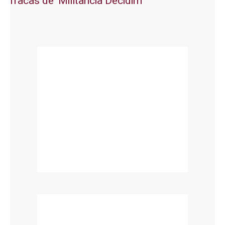
fracàs de ‘Militància Decidim’