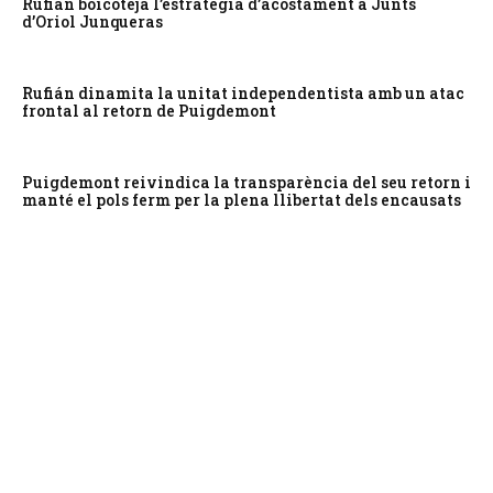
Rufián boicoteja l’estratègia d’acostament a Junts
d’Oriol Junqueras
Rufián dinamita la unitat independentista amb un atac
frontal al retorn de Puigdemont
Puigdemont reivindica la transparència del seu retorn i
manté el pols ferm per la plena llibertat dels encausats