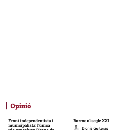
Opinió
Front independentista i
Barroc al segle XXI
municipalista: l’única
Dionís Guiteras
via per salvar Girona de