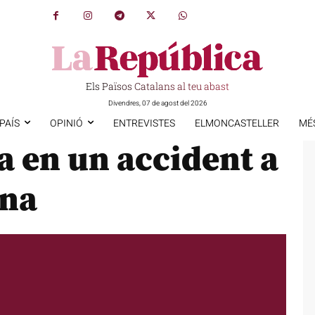
Els Països Catalans al teu abast
Divendres, 07 de agost del 2026
PAÍS
OPINIÓ
ENTREVISTES
ELMONCASTELLER
MÉ
a en un accident a
ona