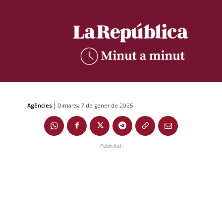
Agències
Dimarts, 7 de gener de 2025
|
- Publicitat -