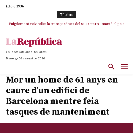
Edició 2936
TItulars
Puigdemont reivindica la transparència del seu retorn i manté el pols
ferm per la plena llibertat dels encausats
Els Països Catalans al teu abast
Diumenge, 09 de agost del 2026
Mor un home de 61 anys en
caure d’un edifici de
Barcelona mentre feia
tasques de manteniment