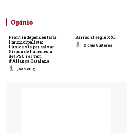
Opinió
Front independentista
Barroc al segle XXI
i municipalista:
Dionís Guiteras
l’única via per salvar
Girona de l’anestèsia
del PSC i el verí
d’Aliança Catalana
Joan Puig