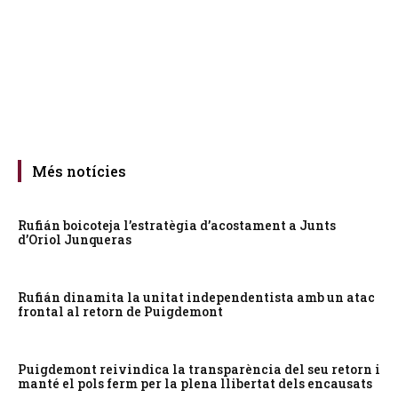
Més notícies
Rufián boicoteja l’estratègia d’acostament a Junts
d’Oriol Junqueras
Rufián dinamita la unitat independentista amb un atac
frontal al retorn de Puigdemont
Puigdemont reivindica la transparència del seu retorn i
manté el pols ferm per la plena llibertat dels encausats