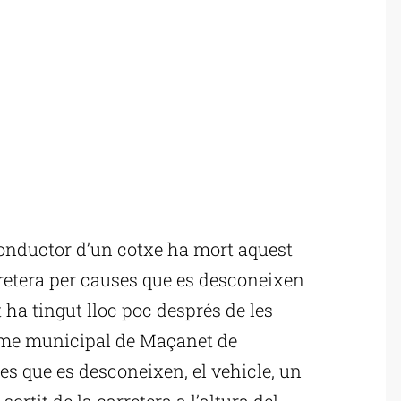
nductor d’un cotxe ha mort aquest
arretera per causes que es desconeixen
t ha tingut lloc poc després de les
terme municipal de Maçanet de
s que es desconeixen, el vehicle, un
rtit de la carretera a l’altura del