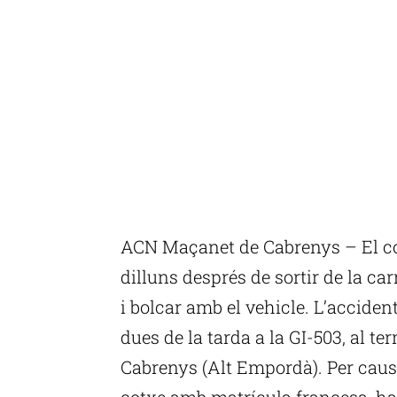
ACN Maçanet de Cabrenys – El co
dilluns després de sortir de la c
i bolcar amb el vehicle. L’acciden
dues de la tarda a la GI-503, al 
Cabrenys (Alt Empordà). Per cause
cotxe amb matrícula francesa, ha so