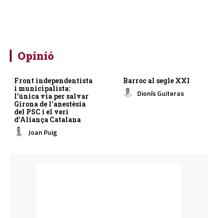
Opinió
Front independentista
Barroc al segle XXI
i municipalista:
Dionís Guiteras
l’única via per salvar
Girona de l’anestèsia
del PSC i el verí
d’Aliança Catalana
Joan Puig