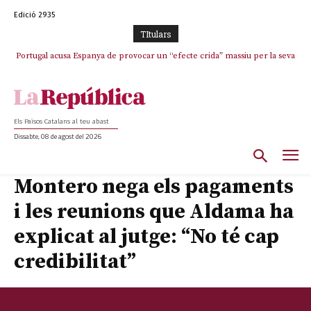
Edició 2935
TItulars
Portugal acusa Espanya de provocar un “efecte crida” massiu per la seva
El col·lapse de l’operació de Marc Puigtió a Girona: desbandada de
l’oportunisme i fracàs de ‘Militància Decidim’
“manca de regulació” migratòria
Els Països Catalans al teu abast
Dissabte, 08 de agost del 2026
Montero nega els pagaments
i les reunions que Aldama ha
explicat al jutge: “No té cap
credibilitat”