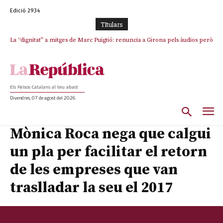
Edició 2934
TItulars
La “dignitat” a mitges de Marc Puigtió: renuncia a Girona pels àudios però
s’aferra als càrrecs remunerats de Sant Julià i el Consell Comarcal
Els Països Catalans al teu abast
Divendres, 07 de agost del 2026
Mònica Roca nega que calgui
un pla per facilitar el retorn
de les empreses que van
traslladar la seu el 2017